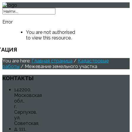
Error
You are not authorised
to view this resource.
ГАЦИЯ
You are here:
Главная страница
/
Кадастровые
работы
/
Межевание земельного участка
КОНТАКТЫ
142200,
Московская
обл.,
г.
Серпухов,
ул.
Советская,
д. 111,