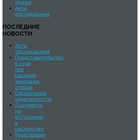
здания
Акты
обследования
ПОСЛЕДНИЕ
НОВОСТИ
Акты
обследования
Представительство
в суде
при
решении
земельных
споров
Оформление
недвижимости
Документы
на
вступление
в
наследство
Регистрация